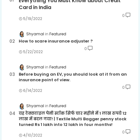
Everything You Must Know about Credit
Card in India
0
5/19/2022
Shyamal
Featured
How to scare insurance adjuster ?
0
5/22/2022
Shyamal
Featured
Before buying an EV, you should look at it from an
insurance point of view.
0
6/14/2022
Shyamal
Featured
यह टेक्सटाइल पेनी स्टॉक सिर्फ चार महीने में 1 लाख रुपये 12
लाख में बदल गया! | Textile Multi Bagger penny stock
turned Rs 1 lakh into 12 lakh in four months!
0
4/10/2022