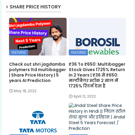
SHARE PRICE HISTORY
FEATURED
FEATURED
Check out shri jagdamba
₹36 To ₹650: Multibagger
polymers ltd multibagger
Stock Gives 1725% Return
| Share Price History | 5
In 2 Years | ₹36 से ₹650:
years AI Prediction
मल्टीबैगर स्टॉक 2 साल में
1725% रिटर्न देता है
May 18, 2022
April 12, 2022