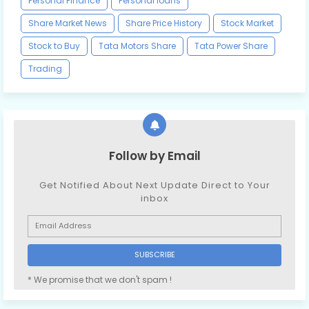
Personal Finance
Personal loans
Share Market News
Share Price History
Stock Market
Stock to Buy
Tata Motors Share
Tata Power Share
Trading
Follow by Email
Get Notified About Next Update Direct to Your
inbox
* We promise that we don't spam !