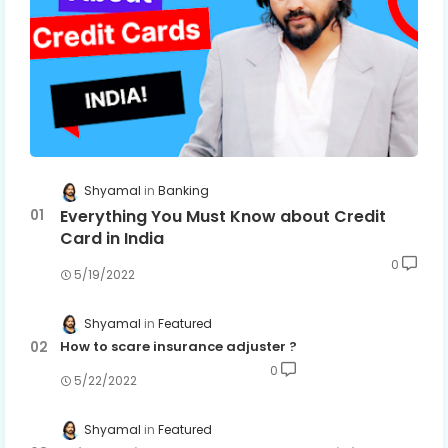
Shyamal
Banking
Everything You Must Know about Credit
Card in India
0
5/19/2022
Shyamal
Featured
How to scare insurance adjuster ?
0
5/22/2022
Shyamal
Featured