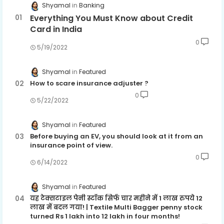
Shyamal
Banking
Everything You Must Know about Credit
Card in India
0
5/19/2022
Shyamal
Featured
How to scare insurance adjuster ?
0
5/22/2022
Shyamal
Featured
Before buying an EV, you should look at it from an
insurance point of view.
0
6/14/2022
Shyamal
Featured
यह टेक्सटाइल पेनी स्टॉक सिर्फ चार महीने में 1 लाख रुपये 12
लाख में बदल गया! | Textile Multi Bagger penny stock
turned Rs 1 lakh into 12 lakh in four months!