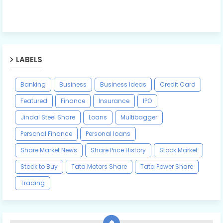
LABELS
Banking
Business
Business Ideas
Credit Card
Featured
Finance
Insurance
IPO
Jindal Steel Share
Loans
Multibagger
Personal Finance
Personal loans
Share Market News
Share Price History
Stock Market
Stock to Buy
Tata Motors Share
Tata Power Share
Trading