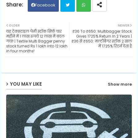
Facebook
Twit
Wh
OLDER
NEWER
यह टेक्सटाइल पेनी स्टॉक सिर्फ चार
₹36 To ₹650: Multibagger Stock
ter
ats
महीने में 1 लाख रुपये 12 लाख में बदल
Gives 1725% Return In 2 Years |
गया! | Textile Multi Bagger penny
₹36 से ₹650: मल्टीबैगर स्टॉक 2 साल
stock turned Rs 1 lakh into 12 lakh
में 1725% रिटर्न देता है
ap
in four months!
p
YOU MAY LIKE
Show more