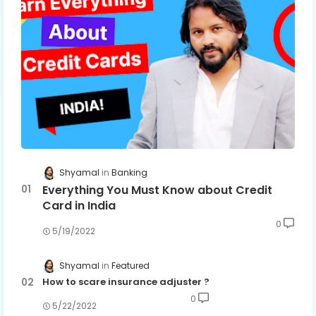
Shyamal
Banking
Everything You Must Know about Credit
Card in India
0
5/19/2022
Shyamal
Featured
How to scare insurance adjuster ?
0
5/22/2022